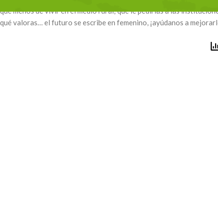
que menos de vivir en el medio rural; qué le pedirías a las instituci
qué valoras… el futuro se escribe en femenino, ¡ayúdanos a mejorar