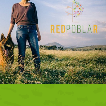
 acercarse a la realidad y las necesidades de las mujeres del medio
lio podrás dar a conocer de primera mano tu opinión las oportunidade
s o problemas; qué se podría mejorar; qué es lo que más te gusta y lo