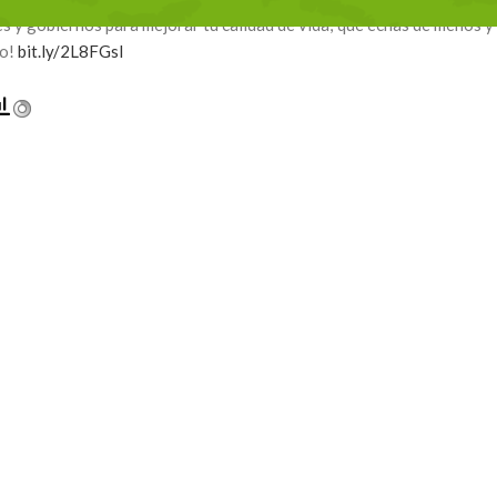
ones y gobiernos para mejorar tu calidad de vida; qué echas de menos y
lo!
bit.ly/2L8FGsl