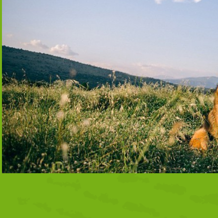
La Red Española de Desarrollo Rural crea el proyecto RedpoblaR para
rural. A través de la sigiente encuesta que cerrará el próximo 30 ju
que tenienes por vivir en un pueblo, así como los posibles obstáculo