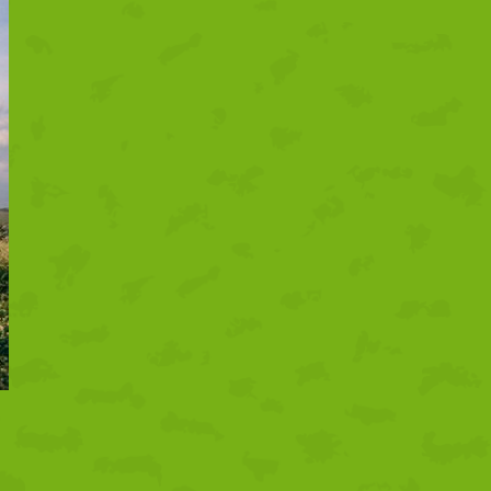
proyecto Sabor y
Conciencia: Tu plato, tu
impacto
07/08/2026
1 comentario
Tertulia gastronómica
sobre temporalidad,
proximidad y la
sostenibilidad como
claves de futuro
31/07/2026
1 comentario
Un nuevo proyecto para
impulsar nuestro territorio
03/07/2026
1 comentario
Alta participación en la
s
ronda de presentación de