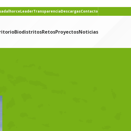
Guadalhorce
Leader
Transparencia
Descargas
Contacto
ritorio
Biodistritos
Retos
Proyectos
Noticias
CONTENIDO
Noticias
NOTICIAS RECIENTES
Nace «Historias que
alimentan», podcast del