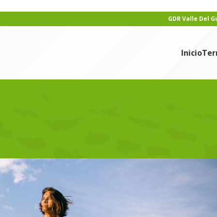
GDR Valle Del 
Inicio
Ter
ICIAS
para revitalizar el mundo rural
min
En 16/07/2018