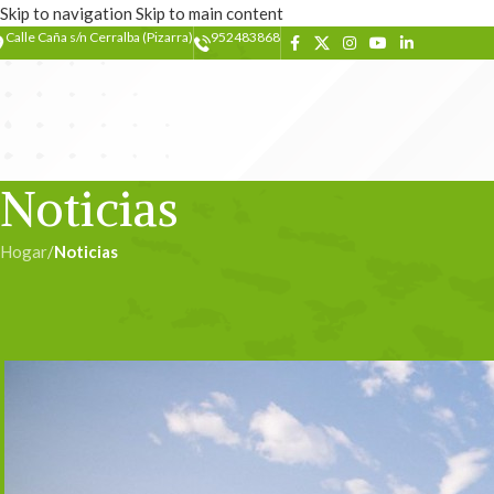
Skip to navigation
Skip to main content
Calle Caña s/n Cerralba (Pizarra)
952483868
Noticias
Hogar
/
Noticias
NOT
Las mujeres tienen las claves 
Escrito por
ad