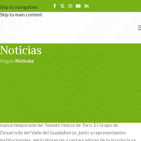
Skip to navigation
Skip to main content
Noticias
Hogar
/
Noticias
NOTICIAS
Presentación de la campaña
#HuevoToro2018
admin
En 12/07/2018
El mercado agroalimentario de Coín acoge la presentación de la
nueva temporada del Tomate Huevo de Toro. El Grupo de
Desarrollo del Valle del Guadalhorce, junto a representantes
institucionales, agricultores/as y restauradores de la provincia se