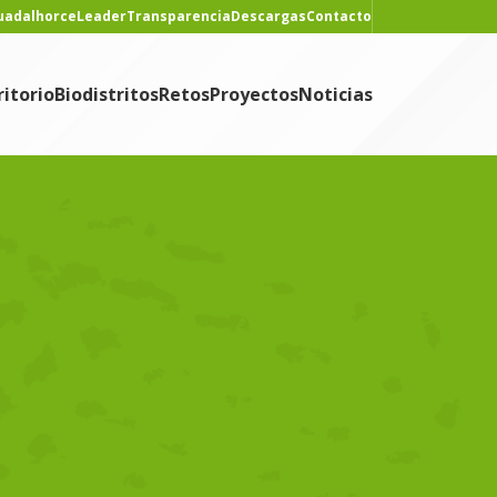
Guadalhorce
Leader
Transparencia
Descargas
Contacto
ritorio
Biodistritos
Retos
Proyectos
Noticias
CONTENIDO
Noticias
NOTICIAS RECIENTES
Tertulia gastronómica
sobre temporalidad,
proximidad y la