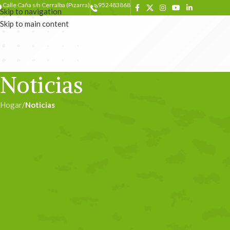
Calle Caña s/n Cerralba (Pizarra)
952483868
Skip to navigation
Skip to main content
Noticias
Hogar
/
Noticias
NOT
Catálogo de Prod
Escrito por
ad
El Valle del Guadalhorce, conocido como el pulmón verde de Málaga, s
Guadalhorce y sus afluentes. Esta comarca ha sido testigo de siglos 
aceitunas y almendras, productos que han modelado tanto su paisaje
Desde las huertas de limoneros y naranjos que perfuman el aire con 