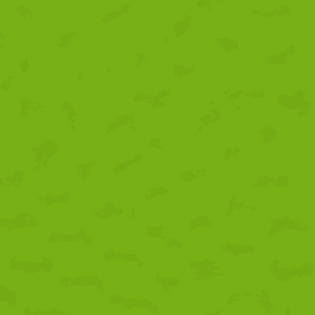
sostenibilidad como
claves de futuro
31/07/2026
1 comentario
Un nuevo proyecto para
impulsar nuestro
territorio
03/07/2026
1 comentario
Alta participación en la
ronda de presentación
de las ayudas LEADER
2023-2027 en la
comarca
03/07/2026
1 comentario
Los Grupos de
Desarrollo Rural
reclaman desde Jerez