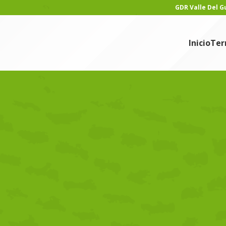
GDR Valle Del 
Inicio
Ter
ICIAS
uctos de Temporada
min
En 19/03/2025
e extiende a lo largo de tierras fértiles bañadas por el río
de tradición agrícola, destacándose por la producción de cítricos,
 como su cultura.
el aroma del azahar hasta la elaboración de quesos artesanales con