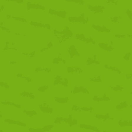
idad gastronómica enraizada en su historia y su tierra. A lo largo de
 se conjuga con la tradición y la innovación, haciendo de esta
ra el cultivo de frutas y hortalizas, cuyos sabores frescos y
verduras y hortalizas del Valle del Guadalhorce, una descripción los
 Aceituna Aloreña de Málaga, Tomate Huevo Toro, etc.