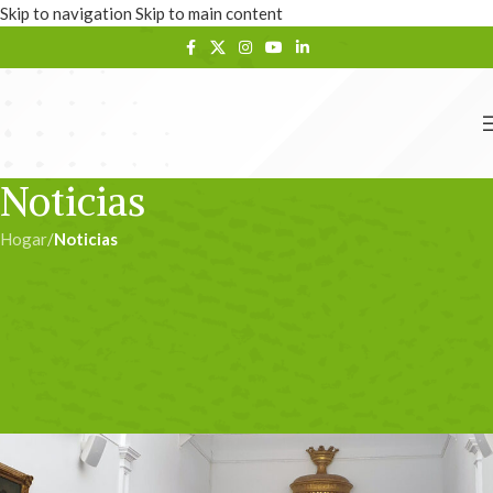
Skip to navigation
Skip to main content
Noticias
Hogar
/
Noticias
NOTICIAS
‘El futuro Geoparque UNESCO
Guadalhorce, una oportunidad
para Málaga
admin
En 14/10/2024