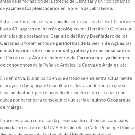
antes de la formación del Estrecho de Gibraltar y un rico conjunto
de
yacimientos pleistocenos
en la Sierra de Gibralmora.
Estos puntos esenciales se complementarían con la identificación de
hasta
47 lugares de interés geológico
en el territorio Geoparque,
entre los que destacan el
Caminito del Rey y Desfiladero de los
Gaitanes
, afloramientos de
peridotitas de la Sierra de Aguas
, las
minas históricas de cromo-níquel-grafito y de microdiamantes
de Carratraca y Álora, el
balneario de Carratraca
, el
yacimiento
de conodontos
de la Peña de Ardales, la
Cueva de Ardales
, etc.
En definitiva, Durán ubicó en qué estado se encuentra actualmente
el proyecto Geoparque Guadalhorce, destacando todo lo que se
lleva adelantado, pero marcando de manera clara el trabajo que
queda por hacer para conseguir el que sería el
quinto Geoparque
de Málaga.
La presentación contó con la presencia de rostros tan conocidos
como la ex rectora de la UMA Adelaida de la Calle, Penélope Gómez
Jimenez, delegada de Sostenibilidad Medioambiental del