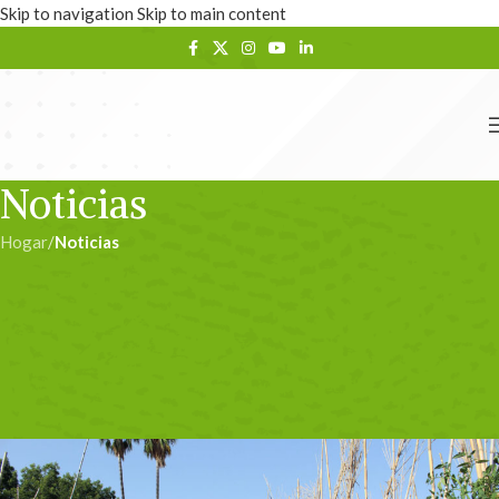
Skip to navigation
Skip to main content
Noticias
Hogar
/
Noticias
NOTICIAS
El GDR Guadalhorce
seleccionado en la
convocatoria TerrAlimenta
admin
En 08/09/2021