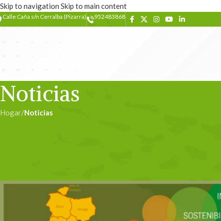
Skip to navigation
Skip to main content
Calle Caña s/n Cerralba (Pizarra)
952483868
Noticias
Hogar
/
Noticias
NOT
La Comarca del Valle del Guada
marco d
Escrito por
ad