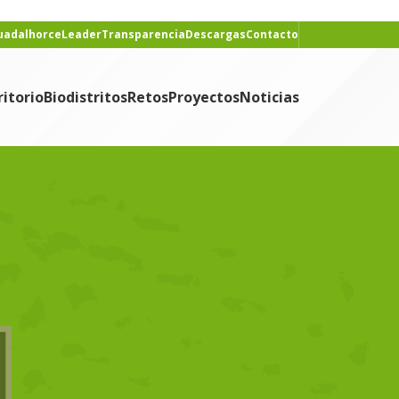
Guadalhorce
Leader
Transparencia
Descargas
Contacto
ritorio
Biodistritos
Retos
Proyectos
Noticias
CONTENIDO
o
Noticias
NOTICIAS RECIENTES
Nace «Historias que
alimentan», podcast del