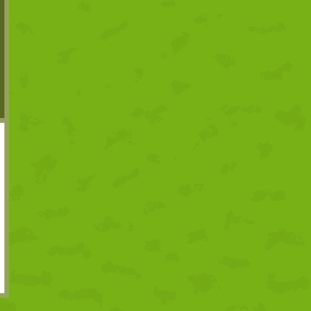
proyecto Sabor y
Conciencia: Tu plato, tu
impacto
07/08/2026
1 comentario
Tertulia gastronómica
sobre temporalidad,
proximidad y la
sostenibilidad como
claves de futuro
31/07/2026
1 comentario
Un nuevo proyecto para
impulsar nuestro
territorio
03/07/2026
1 comentario
Alta participación en la