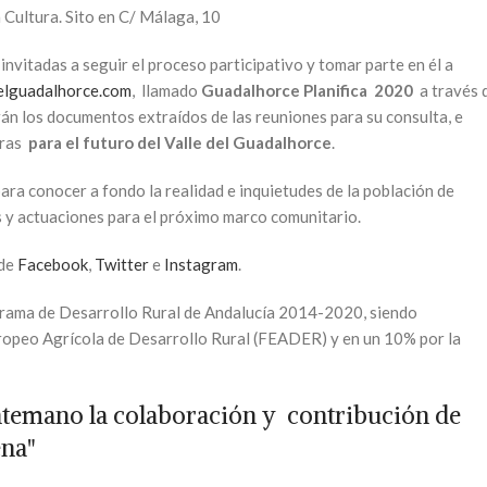
la Cultura. Sito en C/ Málaga, 10
invitadas a seguir el proceso participativo y tomar parte en él a
elguadalhorce.com
, llamado
Guadalhorce Planifica 2020
a través 
rán los documentos extraídos de las reuniones para su consulta, e
oras
para el futuro del Valle del Guadalhorce
.
ara conocer a fondo la realidad e inquietudes de la población de
as y actuaciones para el próximo marco comunitario.
 de
Facebook
,
Twitter
e
Instagram
.
ograma de Desarrollo Rural de Andalucía 2014-2020, siendo
ropeo Agrícola de Desarrollo Rural (FEADER) y en un 10% por la
ntemano la colaboración y contribución de
ena"