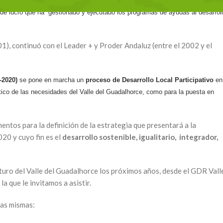
 de lucro que ha gestionado y ejecutado los programas de ayudas al desarrol
), continuó con el Leader + y Proder Andaluz (entre el 2002 y el
-2020)
se pone en marcha un
proceso de Desarrollo Local Participativo
en
stico de las necesidades del Valle del Guadalhorce, como para la puesta en
ntos para la definición de la estrategia que presentará a la
20 y cuyo fin es el
desarrollo sostenible, igualitario, integrador,
 futuro del Valle del Guadalhorce los próximos años, desde el GDR Vall
a que le invitamos a asistir.
las mismas: