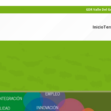
GDR Valle Del 
Inicio
Ter
ICIAS
lhorce se prepara para el nuev
e ayudas.
min
En 23/06/2016