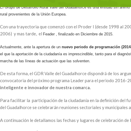
El Grupo de Desarrollo Rural Valle del Guadalhorce es una entidad sin ánimo
rural provenientes de la Unión Europea.
Con una trayectoria que comenzó con el Proder I (desde 1998 al 2001
2006) y mas tarde, el
Feader , finalizado en Diciembre de 2015.
Actualmente, ante la apertura de un
nuevo periodo de programación (2014
el que la aportación de la ciudadanía es imprescindible, tanto para el diagnó
marcha de las líneas de actuación que las solventen.
De esta forma, el GDR Valle del Guadalhorce dispondrá de los argume
convocatoria del próximo programa Leader para el periodo 2016-20
inteligente e innovador de nuestra comarca.
Para facilitar la participación de la ciudadanía en la definición del
del Guadalhorce se celebrarán reuniones sectoriales y municipales a l
A continuación le detallamos las fechas y lugares de celebración de 