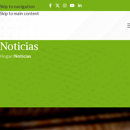
Skip to navigation
Skip to main content
Noticias
Hogar
/
Noticias
NOTICIAS
Los quesos de Málaga se
promocionan en los mercados
del queso de la provincia
admin
En 07/10/2011