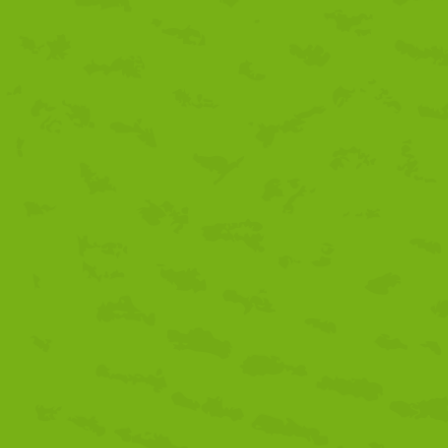
residuos, se celebra hasta el 29 de junio en la ciudad rumana de Ora
Según el GDR Valle del Guadalhorce, “la basura y la gestión de res
que afecta al medio ambiente, la vida diaria y el futuro de las nueva
jóvenes participantes y con la propia ciudad de Oradea a través de a
estimulándolos para juzgar las actitudes inadecuadas y adoptar una
proyecto, los participantes realizarán una campaña con películas, fot
espacios públicos y en los colegios de Oradea, animando a los usuar
El programa Juventud en Acción
El programa Juventud en Acción se articula en torno a cinco acciones
comprendidas entre los 13 y 30 años y de quienes trabajan en el ámbi
los Estados miembros de la Unión Europea, aunque también contempla
Una prioridad importante para la Comisión Europea es que jóvenes 
sociales, geográficas o con alguna discapacidad física o mental, pue
Entre los objetivos del programa se destacan los siguientes:
• Promover la ciudadanía activa de la juventud
• Potenciar la solidaridad y promover la tolerancia
• Favorecer el entendimiento mutuo entre jóvenes de países diferen
• Favorecer la cooperación europea en el ámbito de la juventud.