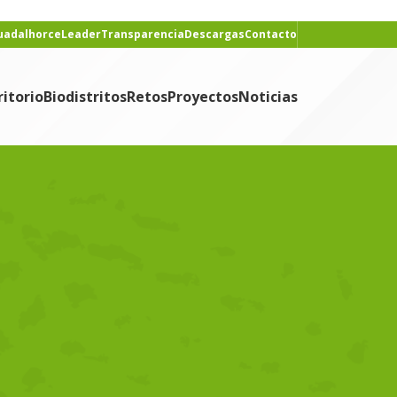
Guadalhorce
Leader
Transparencia
Descargas
Contacto
ritorio
Biodistritos
Retos
Proyectos
Noticias
CONTENIDO
Noticias
NOTICIAS RECIENTES
s
Nace «Historias que
alimentan», podcast del