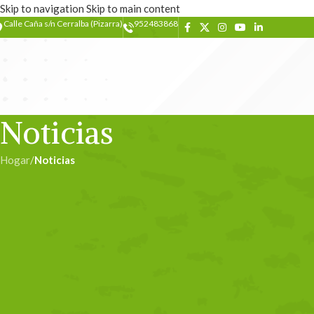
Skip to navigation
Skip to main content
Calle Caña s/n Cerralba (Pizarra)
952483868
Noticias
Hogar
/
Noticias
NOT
Seis jóvenes del Guadalh
participar en el 
Escrito por
ad
Seis jóvenes del Valle del Guadlahorce participan desde hoy, dentro 
en el que participan jóvenes de España, Francia Hungría y Rumanía. E