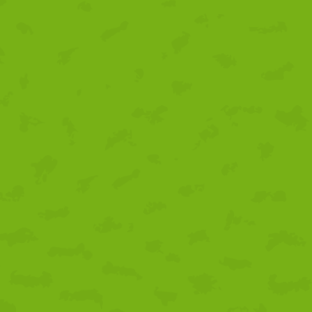
proyecto Sabor y
Conciencia: Tu plato, tu
impacto
07/08/2026
1 comentario
Tertulia gastronómica
sobre temporalidad,
proximidad y la
sostenibilidad como
claves de futuro
31/07/2026
1 comentario
,
Un nuevo proyecto para
impulsar nuestro territorio
03/07/2026
1 comentario
Alta participación en la
ronda de presentación de