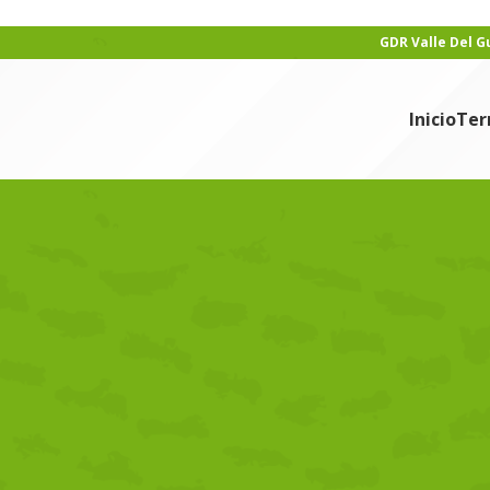
GDR Valle Del 
Inicio
Ter
ICIAS
orce acuden a Rumanía para
intercambio Ecocity
min
En 20/06/2011
de la iniciativa europea Youth in Action, en un intercambio de jóvene
l intercambio, con el nombre de Ecocity y centrado en la gestión de