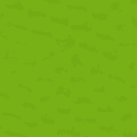
dea.
iduos supone un problema de carácter global y un verdadero desafío
s generaciones”. Por ello, este intercambio pretende trabajar con los
ctividades que sensibilicen sobre el comportamiento diario,
 actitud verde y respetuosa con el medio ambiente. Durante el
os, folletos informativos y carteles que se distribuirán en los
ios a reciclar y consumir conscientemente y de forma sostenible.
 abiertas cada una de ellas a la participación de jóvenes con edades
to de la juventud. Las personas solicitantes deben ser residentes de
 la participación de jóvenes de países socios.
con menos oportunidades, ya sea por razones culturales, económicas
dan participar en el programa.
tes.