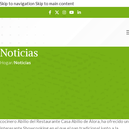
Skip to navigation
Skip to main content
Noticias
Hogar
/
Noticias
NOTICIAS
SHOW COOKING Pan y
Productos de Temporada
admin
En 02/12/2024
El 1 de diciembre en la plaza de San Lorenzo del Valle de Abdalajís, el
cocinero Abilio del Restaurante Casa Abilio de Álora, ha ofrecido un
interesante Showcooking en el que el pan tradicional junto a la