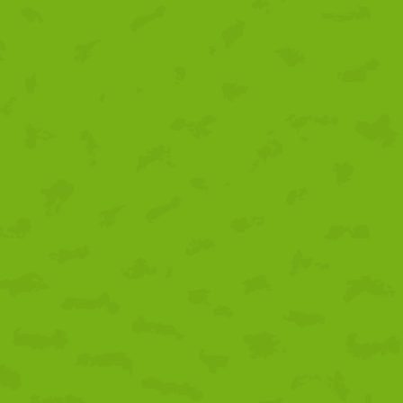
Conciencia: Tu plato, tu
s,
impacto
07/08/2026
1 comentario
Tertulia gastronómica
sobre temporalidad,
proximidad y la
sostenibilidad como
claves de futuro
31/07/2026
1 comentario
Un nuevo proyecto para
impulsar nuestro
territorio
03/07/2026
1 comentario
Alta participación en la
ronda de presentación
de las ayudas LEADER