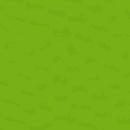
acitación del personal en dichos protocolos, certificaciones sanitaria
nte.
bsectores de restauración, alojamiento, transporte y agencias de
s que aplican estas medidas.