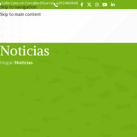
Calle Caña s/n Cerralba (Pizarra)
952483868
Skip to navigation
Skip to main content
Noticias
Hogar
/
Noticias
NOT
Sistemas de control sanitario
pandemia 
Escrito por
ad
Con este trabajo se aborda el análisis de los sistemas de control sani
indispensable establecer medidas preventivas específicas contra el C
enfoque se ha orientado hacia la implementación de medidas genéric