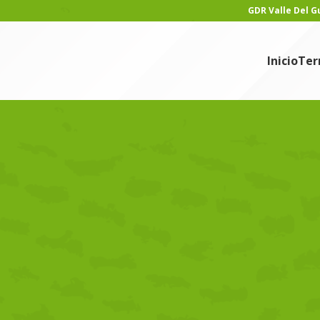
GDR Valle Del 
Inicio
Ter
ICIAS
 en la oferta turística tras la
de COVID-19
min
En 12/02/2025
tario aplicados en la oferta turística. Inicialmente, se consideró
OVID-19; sin embargo, tras la conclusión oficial de la pandemia, el
as de control sanitario. En este contexto, se examinan protocolos d