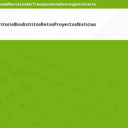
Guadalhorce
Leader
Transparencia
Descargas
Contacto
ritorio
Biodistritos
Retos
Proyectos
Noticias
CONTENIDO
Noticias
NOTICIAS RECIENTES
Nace «Historias que
alimentan», podcast del
proyecto Sabor y
e